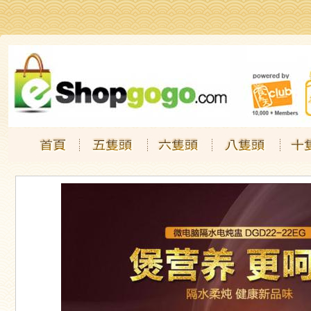
Jump to navigation
.
.
.
.