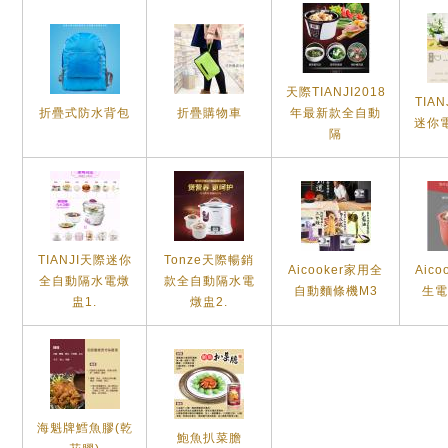
天際TIANJI2018
TIA
折疊式防水背包
折疊購物車
年最新款全自動
迷你電
隔
TIANJI天際迷你
Tonze天際暢銷
Aicooker家用全
Aic
全自動隔水電燉
款全自動隔水電
自動麵條機M3
生電
盅1.
燉盅2.
海魁牌鱈魚膠(乾
鮑魚扒菜膽