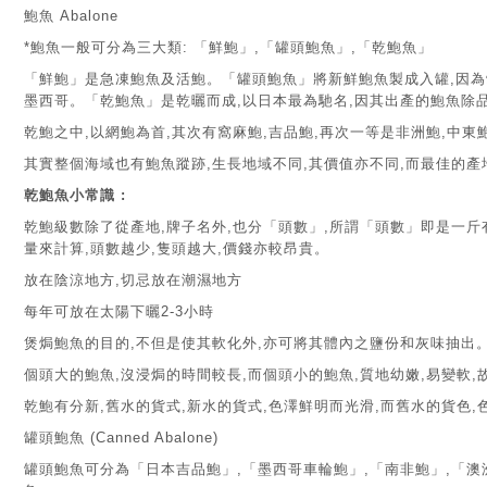
鮑魚 Abalone
*鮑魚一般可分為三大類: 「鮮鮑」,「罐頭鮑魚」,「乾鮑魚」
「鮮鮑」是急凍鮑魚及活鮑。「罐頭鮑魚」將新鮮鮑魚製成入罐,因為
墨西哥。「乾鮑魚」是乾曬而成,以日本最為馳名,因其出產的鮑魚除
乾鮑之中,以網鮑為首,其次有窩麻鮑,吉品鮑,再次一等是非洲鮑,中東
其實整個海域也有鮑魚蹤跡,生長地域不同,其價值亦不同,而最佳的
乾鮑魚小常識 :
乾鮑級數除了從產地,牌子名外,也分「頭數」,所謂「頭數」即是一斤
量來計算,頭數越少,隻頭越大,價錢亦較昂貴。
放在陰涼地方,切忌放在潮濕地方
每年可放在太陽下曬2-3小時
煲焗鮑魚的目的,不但是使其軟化外,亦可將其體內之鹽份和灰味抽出
個頭大的鮑魚,沒浸焗的時間較長,而個頭小的鮑魚,質地幼嫩,易變軟
乾鮑有分新,舊水的貨式,新水的貨式,色澤鮮明而光滑,而舊水的貨色,
罐頭鮑魚 (Canned Abalone)
罐頭鮑魚可分為「日本吉品鮑」,「墨西哥車輪鮑」,「南非鮑」,「澳