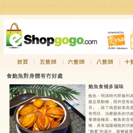
Jump to navigation
.
.
.
.
食鮑魚對身體有冇好處
鮑魚食補多滋味
鮑魚－明清時代即被列
腹足類動物，因外型有
耳』，除了肉質鮮美高
有明目、治療眼疾的功
養價值極高，鲍鱼肉含
物，具有滋陽補陰的功
“鲍素”的成分，能够破