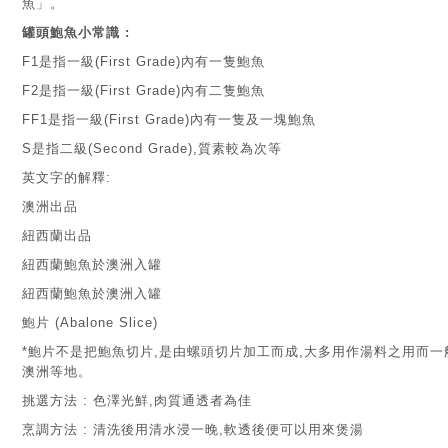
魚」。
罐頭鮑魚小常識 :
F1是指一級(First Grade)內有一隻鮑魚
F2是指一級(First Grade)內有二隻鮑魚
FF1是指一級(First Grade)內有一隻及一塊鮑魚
S是指二級(Second Grade),質素較為次等
英文字的解釋:
澳洲出品
紐西蘭出品
紐西蘭鮑魚於澳洲入罐
紐西蘭鮑魚於澳洲入罐
鮑片 (Abalone Slice)
*鮑片不是把鮑魚切片,是由螺頭切片加工而成,大多用作湯料之用而一
澳洲等地。
挑選方法 : 色澤光鮮,肉質通透者為佳
烹調方法 : 清洗後用清水浸一晚,軟透後便可以用來煲湯