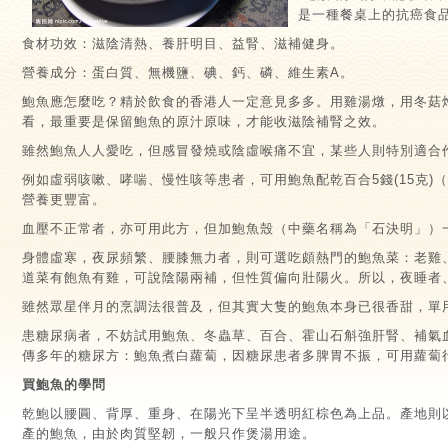
是一種餐桌上的抗癌食
食材功效：滋陰清熱、養肝明目、益腎、滋補健身。
營養成分：蛋白質、無機鹽、碘、鈣、磷、維生素A。
鮑魚應怎麼吃？精於飲食的香港人一定意見多多。用雞湯燉，用冬菇
看，最重要是保留鮑魚的原汁原味，才能收滋陰補腎之效。
雖然鮑魚人人愛吃，但感冒發燒或陰虛喉痛不宜，某些人則特別適合
例如虛弱咳嗽、哮喘、慢性咳等患者，可用鮑魚配乾百合5錢(15克)
營養更豐富。
血壓不正常者，亦可用此方，但加鮑魚殼（中藥名稱為「石決明」）
身體虛寒，夜尿頻繁、腰膝無力者，則可選吃頗熱門的鮑魚菜：老雞
道菜有飽魚有雞，可說陰陽兩補，但性質偏向壯陽火。所以，夜睡者
雖然眾星伴月的烹調法很普及，但其實大隻的鮑魚本身已很香甜，單
患糖尿病者，不妨試用鮑魚、冬蟲草、百合、霍山石斛強肝腎、補氣
傳多年的糖尿方：鮑魚煮白蘿蔔，因糖尿患者多脾胃不振，可用蘿蔔
買鮑魚的學問
乾鮑以腰圓、背厚、重身、在陽光下呈半透明紅棕色為上品。產地則
產的鮑魚，由於肉質堅韌，一般只作煲湯用途。