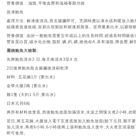
營養價值 : 滋陰,平衡血壓和滋補養顏功效
急凍鮑魚
處理方法: 解凍後清洗,剪去腸臟即可。烹調時應以凍水或和暖放入鮑魚
組織會急速收縮,容易出現裂紋和裙邊易脫落。並用薑蔥出水,以癖除
營養價值: 由於一般鮑魚需要五年或以上的生長時間,經過長時間吸收
豐富蛋白質,碳水化合物,脂肪,碘,鈣,磷,維他命A,具有滋陰,降血壓,
麗姨鮑魚大秘製:
先將鮑魚浸水2 日,每天換清水3至4 次
2日後將鮑魚取去腸臟後清刷乾淨
材料: 五花腩1斤 (要出水)
金華火腿2兩 (要出水)
雞1隻 (大約1.5斤,要出水)
日本元貝6粒
將所有材料放煲底,然後鮑魚放面加滿清水,水滾之間慢火煮2小時,勿
翌日,將五花腩,火腿放入電子瓦煲底後加入鮑魚放面(餘下元貝,雞不要
加入清水,再煮6小時,6小時後將上湯和鮑魚送入煲中,大火煮至清湯餘
即可食用。